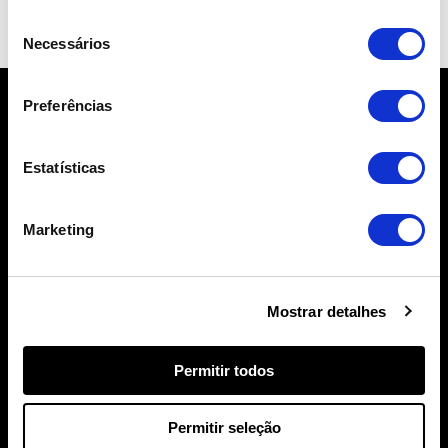
Seleção
Necessários
de
consentimento
Preferências
Estatísticas
Marketing
Apoios e Incentivos
Portugal 2020
Portugal 2030
Mostrar detalhes
Next Generation EU
Permitir todos
Contactos
Permitir seleção
incentivos@ideiasdinamicas.com