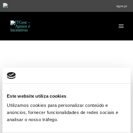
Home
Transferência de Dados de Saúde
itgest.pt
Transferência de Dados de Saúde
Presentemente, não fazemos qualquer
Este website utiliza cookies
transferência de dados de saúde para
Utilizamos cookies para personalizar conteúdo e
outros países (países fora da União
anúncios, fornecer funcionalidades de redes sociais e
Europeia).
analisar o nosso tráfego.
Esta página será atualizada sempre que necessário.