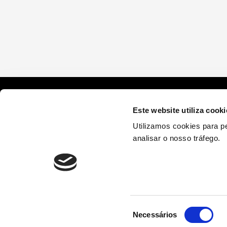
Navegação
de
artigos
Este website utiliza cooki
Utilizamos cookies para pe
analisar o nosso tráfego.
Seleção
Necessários
Portugal2020
Política da Privacidade
Política da Qualidade
de