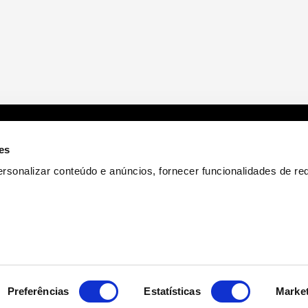
Apoios e Incentivos
es
rsonalizar conteúdo e anúncios, fornecer funcionalidades de re
Portugal 2020
Portugal 2030
Next Generation EU
Preferências
Estatísticas
Marke