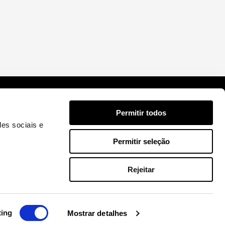
Contactos
Permitir todos
des sociais e
incentivos@ideiasdinamicas.com
Permitir seleção
Entre em Contacto
ITGest.pt
Rejeitar
ting
Mostrar detalhes
Copyright © 2026 - ITGest