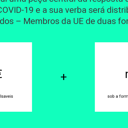
COVID-19 e a sua verba será distr
dos – Membros da UE de duas f
€
+
lsaveis
sob a for