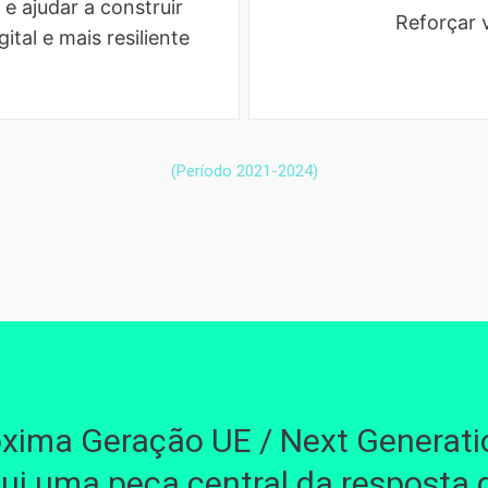
e ajudar a construir
Reforçar 
ital e mais resiliente
(Período 2021-2024)
óxima Geração UE / Next Generati
tui uma peça central da resposta 