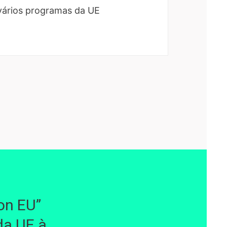
vários programas da UE
on EU”
da UE à