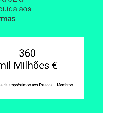
ibuída aos
ormas
360
mil Milhões €
ma de empréstimos aos Estados – Membros