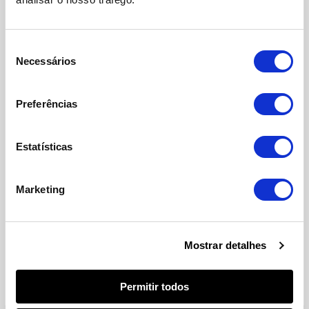
Download da Candidatura
Seleção
Data Término
Necessários
de
consentimento
31/12/2021
Preferências
Código
Açores 53-2020-15
Estatísticas
Partilhar
Marketing
Facebook
Twitter
LinkedIn
Mais
Mostrar detalhes
Permitir todos