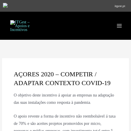
Home
Candidaturas
itgest.pt
AÇORES 2020 – COMPETIR / ADAPTAR CONTEXTO COVID-19
Main
Menu
AÇORES 2020 – COMPETIR /
ADAPTAR CONTEXTO COVID-19
O objetivo deste incentivo á apoiar as empresas na adaptação
das suas instalações como resposta à pandemia.
O apoio reveste a forma de incentivo não reembolsável á taxa
de 70% e são aceites projetos promovidos por micro,
pequenas e médias empresas, com investimento total entre 5